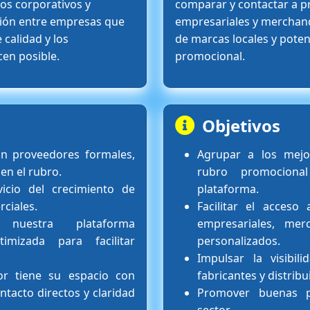
os corporativos y
comparar y contactar a p
nexión entre empresas que
empresariales y merchand
calidad y los
de marcas locales y poten
cen posible.
promocional.
Objetivos
on proveedores formales,
Agrupar a los mejo
 en el rubro.
rubro promociona
vicio del crecimiento de
plataforma.
rciales.
Facilitar el acceso
nuestra plataforma
empresariales, mer
imizada para facilitar
personalizados.
Impulsar la visibili
or tiene su espacio con
fabricantes y distribu
ntacto directos y claridad
Promover buenas pr