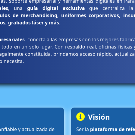
cas, soporte empresarial y herramientas digitales en Par
les
, una
guía digital exclusiva
que centraliza l
culos de merchandising, uniformes corporativos, ins
os, grabados láser y más
.
presariales
conecta a las empresas con los mejores fabrica
, todo en un solo lugar. Con respaldo real, oficinas físicas
galmente constituida, brindamos acceso rápido, actualizad
o necesita.
Visión
onfiable y actualizada de
Ser la
plataforma de ref